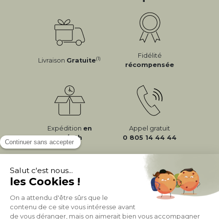
Fidélité
(1)
Livraison
Gratuite
récompensée
Expédition
en
Appel gratuit
24/72h
0 805 14 44 44
À PROPOS DE MILIBOO