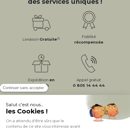
des services uniques !
Fidélité
(1)
Livraison
Gratuite
récompensée
Expédition
en
Appel gratuit
24/72h
0 805 14 44 44
À PROPOS DE MILIBOO