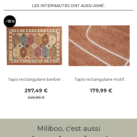
LES INTERNAUTES ONT AUSSI AIMÉ :
-15%
Tapis rectangulaire berbèr ...
Tapis rectangulaire motif ...
297
,
49
179
,
99
349
,
99
Miliboo, c'est aussi