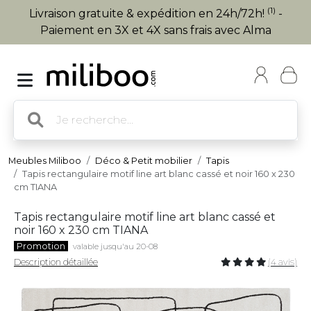
(1)
Livraison gratuite & expédition en 24h/72h!
-
Paiement en 3X et 4X sans frais avec Alma
Meubles Miliboo
Déco & Petit mobilier
Tapis
Tapis rectangulaire motif line art blanc cassé et noir 160 x 230
cm TIANA
Tapis rectangulaire motif line art blanc cassé et
noir 160 x 230 cm TIANA
Promotion
valable jusqu'au 20-08
Description détaillée
(4 avis)