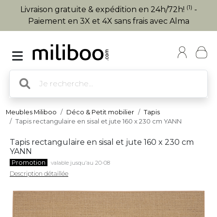
(1)
Livraison gratuite & expédition en 24h/72h!
-
Paiement en 3X et 4X sans frais avec Alma
Meubles Miliboo
Déco & Petit mobilier
Tapis
Tapis rectangulaire en sisal et jute 160 x 230 cm YANN
Tapis rectangulaire en sisal et jute 160 x 230 cm
YANN
Promotion
valable jusqu'au 20-08
Description détaillée