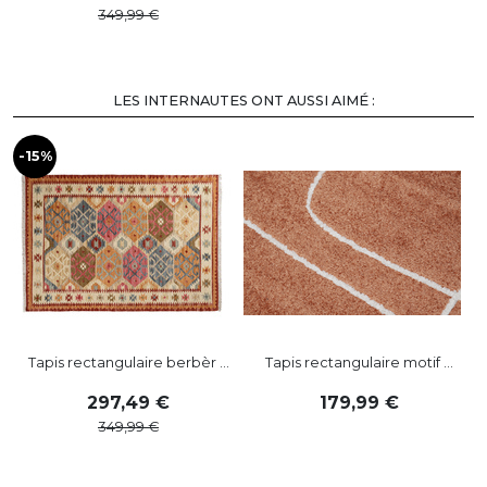
349
,
99
LES INTERNAUTES ONT AUSSI AIMÉ :
-15%
Tapis rectangulaire berbèr ...
Tapis rectangulaire motif ...
297
,
49
179
,
99
349
,
99