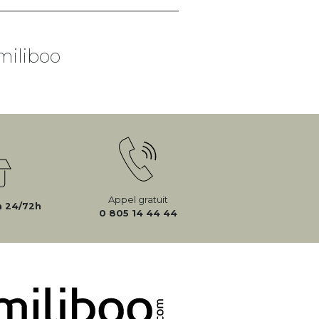
miliboo
Appel gratuit
n 24/72h
0 805 14 44 44