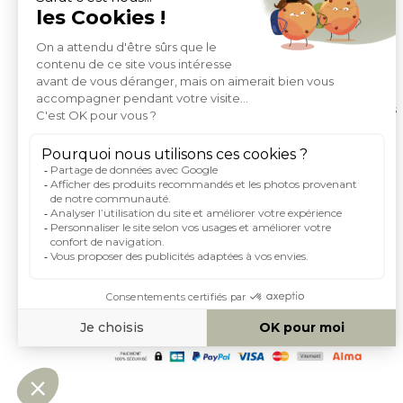
Mentions légales
Moyens de paiement
Livraison
Conditions générales de Vente
Politique de protection des données personnelles
Conditions générales d'utilisation du site
Droits informatique et libertés
Carte de fidelite et parrainage
Rejoignez-nous
Index égalité femme homme
Espace investisseurs
MOYENS DE PAIEMENT