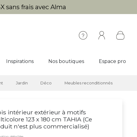
X sans frais avec Alma
Inspirations
Nos boutiques
Espace pro
nt
Jardin
Déco
Meubles reconditionnés
is intérieur extérieur à motifs
ticolore 123 x 180 cm TAHIA (
Ce
duit n'est plus commercialisé
)
ption détaillée