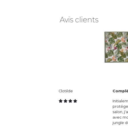
Avis clients
Clotilde
Complè
Initiale
protéger
salon, j
avec mon
jungle 