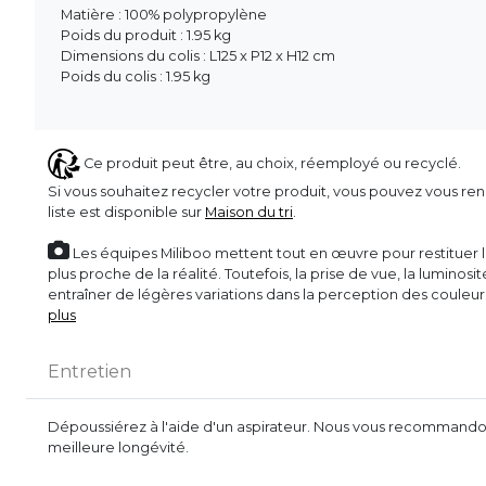
Matière : 100% polypropylène
Poids du produit : 1.95 kg
Dimensions du colis : L125 x P12 x H12 cm
Poids du colis : 1.95 kg
Ce produit peut être, au choix, réemployé ou recyclé.
Si vous souhaitez recycler votre produit, vous pouvez vous ren
liste est disponible sur
Maison du tri
.
Les équipes Miliboo mettent tout en œuvre pour restituer l’
plus proche de la réalité. Toutefois, la prise de vue, la luminos
entraîner de légères variations dans la perception des couleu
plus
Entretien
Dépoussiérez à l'aide d'un aspirateur. Nous vous recommandon
meilleure longévité.