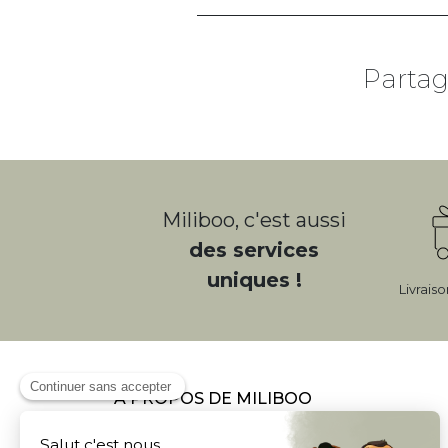
Partag
Miliboo, c'est aussi
des services
uniques !
Livrais
À PROPOS DE MILIBOO
Qui sommes nous et nos engagements