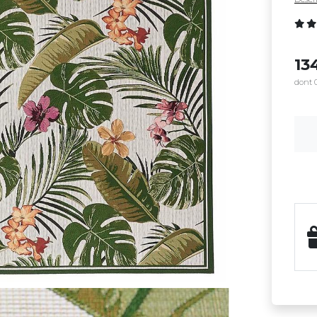
13
dont 0