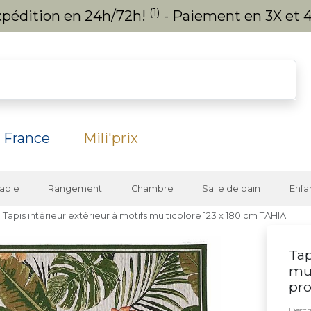
(1)
expédition en 24h/72h!
- Paiement en 3X et 4
 France
Mili'prix
able
Rangement
Chambre
Salle de bain
Enfa
Tapis intérieur extérieur à motifs multicolore 123 x 180 cm TAHIA
Tap
mul
pro
Descri