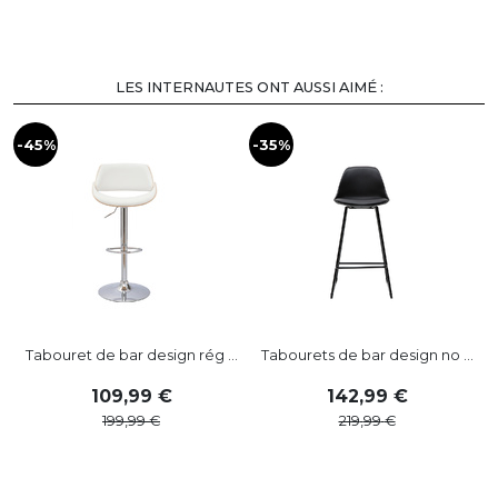
LES INTERNAUTES ONT AUSSI AIMÉ :
-45%
-35%
-
Tabouret de bar design rég ...
Tabourets de bar design no ...
109
,
99
142
,
99
199
,
99
219
,
99