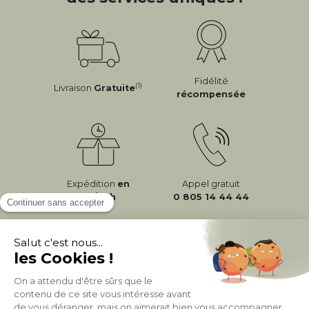
Fidélité
(1)
Livraison
Gratuite
récompensée
Expédition
en
Appel gratuit
24/72h
0 805 14 44 44
À PROPOS DE MILIBOO