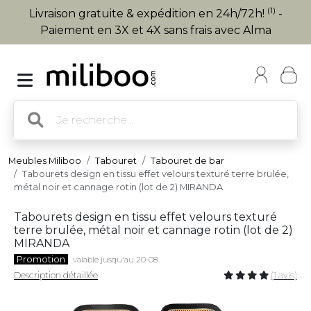
(1)
Livraison gratuite & expédition en 24h/72h!
-
Paiement en 3X et 4X sans frais avec Alma
Meubles Miliboo
Tabouret
Tabouret de bar
Tabourets design en tissu effet velours texturé terre brulée,
métal noir et cannage rotin (lot de 2) MIRANDA
Tabourets design en tissu effet velours texturé
terre brulée, métal noir et cannage rotin (lot de 2)
MIRANDA
Promotion
valable jusqu'au 20-08
Description détaillée
(1 avis)