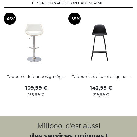
LES INTERNAUTES ONT AUSSI AIMÉ :
-45%
-35%
-
Tabouret de bar design rég ...
Tabourets de bar design no ...
109
,
99
142
,
99
199
,
99
219
,
99
Miliboo, c'est aussi
des services uniques !