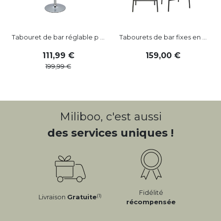
Tabouret de bar réglable p ...
Tabourets de bar fixes en ...
111
,
99
159
,
00
199
,
99
Miliboo, c'est aussi
des services uniques !
Fidélité
(1)
Livraison
Gratuite
récompensée