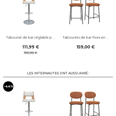
Tabouret de bar réglable p ...
Tabourets de bar fixes en ...
111
,
99
159
,
00
199
,
99
LES INTERNAUTES ONT AUSSI AIMÉ :
-44%
-