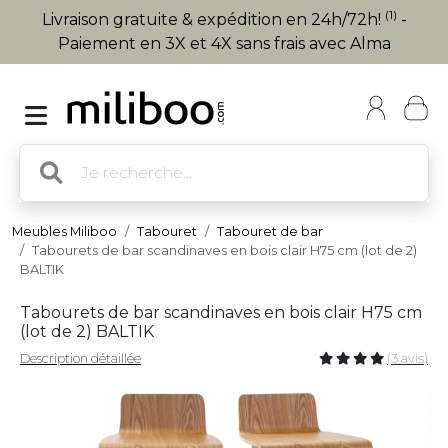
(1)
Livraison gratuite & expédition en 24h/72h!
-
Paiement en 3X et 4X sans frais avec Alma
Meubles Miliboo
Tabouret
Tabouret de bar
Tabourets de bar scandinaves en bois clair H75 cm (lot de 2)
BALTIK
Tabourets de bar scandinaves en bois clair H75 cm
(lot de 2) BALTIK
Description détaillée
(3 avis)