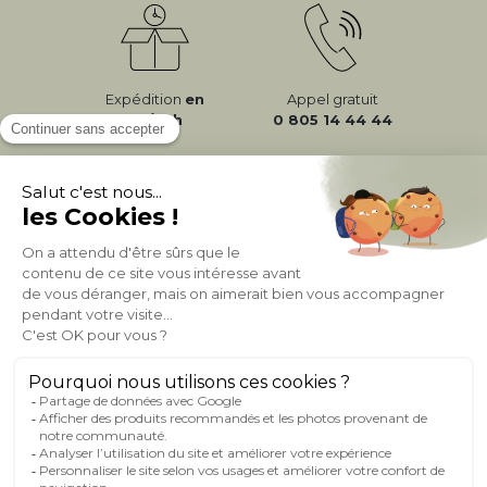
Expédition
en
Appel gratuit
24/72h
0 805 14 44 44
À PROPOS DE MILIBOO
AIDE & CONTACT
MILIBOO SUR LE NET