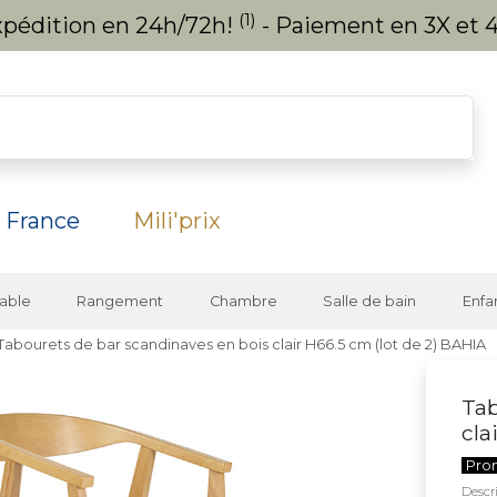
(1)
expédition en 24h/72h!
- Paiement en 3X et 4
 France
Mili'prix
able
Rangement
Chambre
Salle de bain
Enfa
Tabourets de bar scandinaves en bois clair H66.5 cm (lot de 2) BAHIA
Tab
cla
Pro
Descri