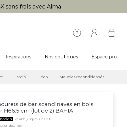
X sans frais avec Alma
Inspirations
Nos boutiques
Espace pro
nt
Jardin
Déco
Meubles reconditionnés
ourets de bar scandinaves en bois
ir H66.5 cm (lot de 2) BAHIA
motion
valable jusqu'au 20-08
ption détaillée