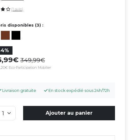
(1 avis)
ris disponibles (3) :
44%
95,99
349,99
,20€ Eco-Participation Mobilier
Livraison gratuite
En stock expédié sous 24h/72h
Ajouter au panier