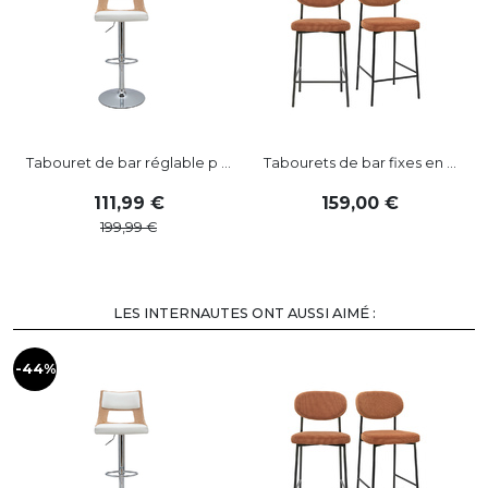
Tabouret de bar réglable p ...
Tabourets de bar fixes en ...
111
,
99
159
,
00
199
,
99
LES INTERNAUTES ONT AUSSI AIMÉ :
-44%
-