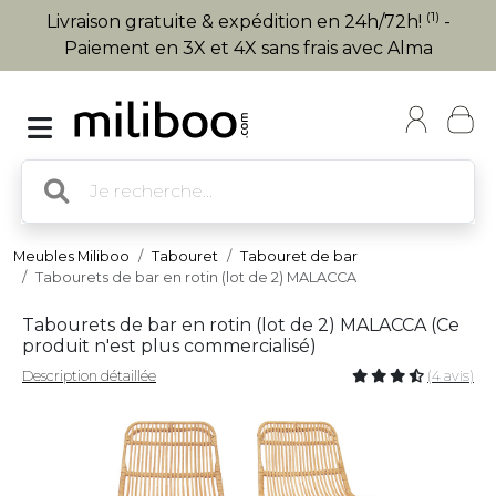
(1)
Livraison gratuite & expédition en 24h/72h!
-
Paiement en 3X et 4X sans frais avec Alma
Meubles Miliboo
Tabouret
Tabouret de bar
Tabourets de bar en rotin (lot de 2) MALACCA
Tabourets de bar en rotin (lot de 2) MALACCA (
Ce
produit n'est plus commercialisé
)
Description détaillée
(4 avis)