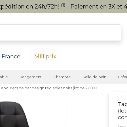
(1)
expédition en 24h/72h!
- Paiement en 3X et 4
 France
Mili'prix
able
Rangement
Chambre
Salle de bain
Enfa
Tabourets de bar design réglables noirs (lot de 2) COX
Tab
(lo
co
Descri