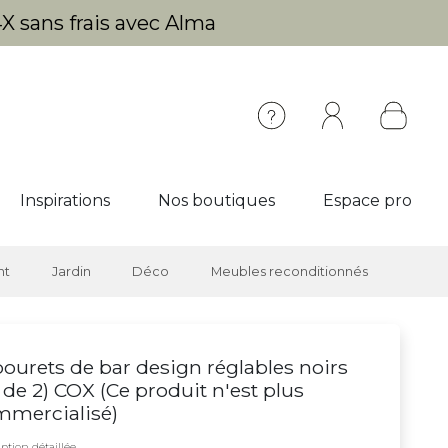
X sans frais avec Alma
Inspirations
Nos boutiques
Espace pro
nt
Jardin
Déco
Meubles reconditionnés
ourets de bar design réglables noirs
t de 2) COX (
Ce produit n'est plus
mmercialisé
)
ption détaillée