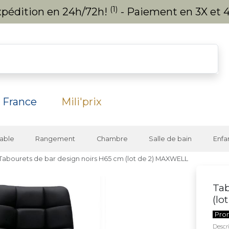
(1)
expédition en 24h/72h!
- Paiement en 3X et 4
 France
Mili'prix
able
Rangement
Chambre
Salle de bain
Enfa
Tabourets de bar design noirs H65 cm (lot de 2) MAXWELL
Tab
(lo
Pro
Descri