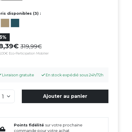
ris disponibles (3) :
13%
78,39
319,99
,00€ Eco-Participation Mobilier
Livraison gratuite
En stock expédié sous 24h/72h
Ajouter au panier
Points fidélité
sur votre prochaine
commande pour votre achat