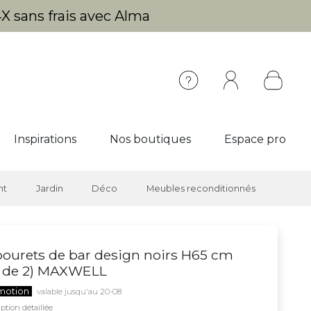
X sans frais avec Alma
Inspirations
Nos boutiques
Espace pro
nt
Jardin
Déco
Meubles reconditionnés
ourets de bar design noirs H65 cm
t de 2) MAXWELL
motion
valable jusqu'au 20-08
ption détaillée