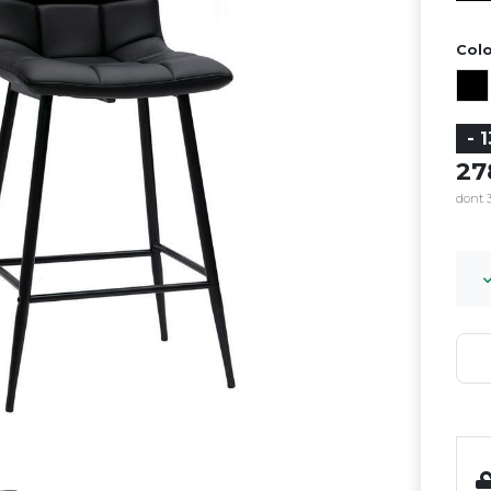
Colo
- 
2
dont 3