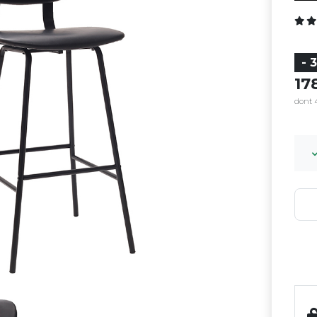
- 
17
dont 