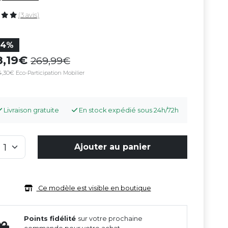
(3 avis)
34%
8,19
269,99
4,30€ Eco-Participation Mobilier
Livraison gratuite
En stock expédié sous 24h/72h
Ajouter au panier
Ce modèle est visible en boutique
Points fidélité
sur votre prochaine