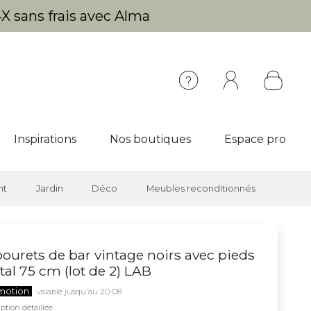
X sans frais avec Alma
Inspirations
Nos boutiques
Espace pro
nt
Jardin
Déco
Meubles reconditionnés
ourets de bar vintage noirs avec pieds
al 75 cm (lot de 2) LAB
motion
valable jusqu'au 20-08
ption détaillée