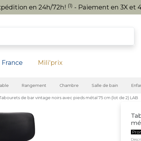
(1)
expédition en 24h/72h!
- Paiement en 3X et 4
 France
Mili'prix
able
Rangement
Chambre
Salle de bain
Enfa
Tabourets de bar vintage noirs avec pieds métal 75 cm (lot de 2) LAB
Tab
mét
Pro
Descri