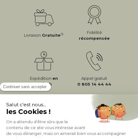
Fidélité
(1)
Livraison
Gratuite
récompensée
Expédition
en
Appel gratuit
24/72h
0 805 14 44 44
À PROPOS DE MILIBOO
AIDE & CONTACT