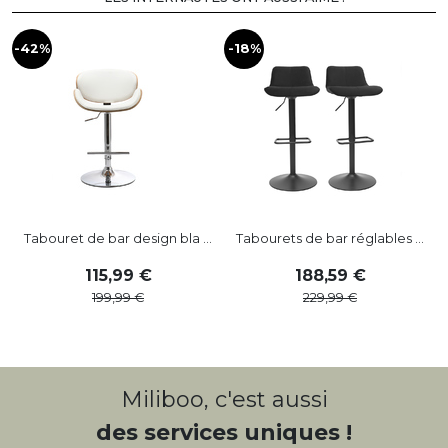
-42%
-18%
-
Tabouret de bar design bla ...
Tabourets de bar réglables ...
115
,
99
188
,
59
199
,
99
229
,
99
Miliboo, c'est aussi
des services uniques !