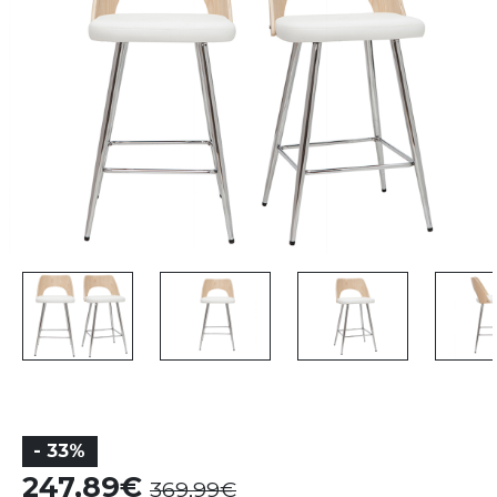
- 33%
247,89
369,99