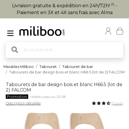
(1)
Livraison gratuite & expédition en 24h/72h!
-
Paiement en 3X et 4X sans frais avec Alma
Meubles Miliboo
Tabouret
Tabouret de bar
Tabourets de bar design bois et blanc H66.5 (lot de 2) FALCOM
Tabourets de bar design bois et blanc H66.5 (lot de
2) FALCOM
Promotion
valable jusqu'au 20-08
Description détaillée
(9 avis)