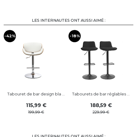
LES INTERNAUTES ONT AUSSI AIMÉ :
-42%
-18%
-
Tabouret de bar design bla ...
Tabourets de bar réglables ...
115
,
99
188
,
59
199
,
99
229
,
99
LES INTERNAUTES ONT AUSSI AIMÉ :