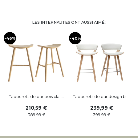
LES INTERNAUTES ONT AUSSI AIMÉ :
-46%
-40%
Tabourets de bar bois clai ...
Tabourets de bar design bl ...
210
,
59
239
,
99
389
,
99
399
,
99