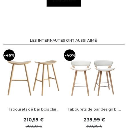
LES INTERNAUTES ONT AUSSI AIMÉ :
-46%
-40%
Tabourets de bar bois clai ...
Tabourets de bar design bl ...
210
,
59
239
,
99
389
,
99
399
,
99