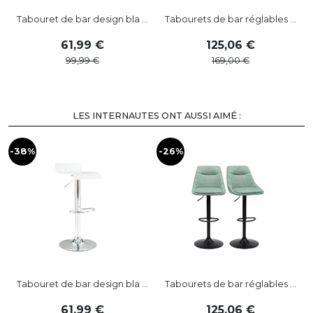
Tabouret de bar design bla ...
Tabourets de bar réglables ...
61
,
99
125
,
06
99
,
99
169
,
00
LES INTERNAUTES ONT AUSSI AIMÉ :
-38%
-26%
Tabouret de bar design bla ...
Tabourets de bar réglables ...
61
,
99
125
,
06