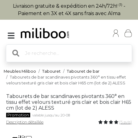
(1)
Livraison gratuite & expédition en 24h/72h!
-
Paiement en 3X et 4X sans frais avec Alma
Meubles Miliboo
Tabouret
Tabouret de bar
Tabourets de bar scandinaves pivotants 360° en tissu effet
velours texturé gris clair et bois clair H65 cm (lot de 2) ALESS
Tabourets de bar scandinaves pivotants 360° en
tissu effet velours texturé gris clair et bois clair H65
cm (lot de 2) ALESS
Promotion
valable jusqu'au 20-08
Description détaillée
(5 avis)