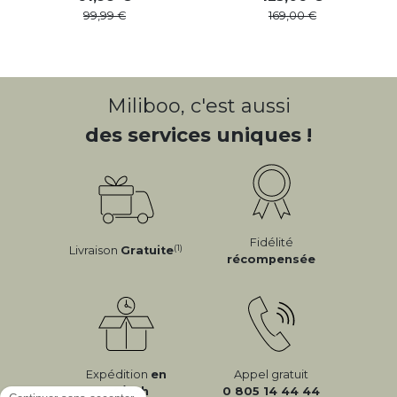
99
,
99
169
,
00
Miliboo, c'est aussi
des services uniques !
Fidélité
(1)
Livraison
Gratuite
récompensée
Expédition
en
Appel gratuit
24/72h
0 805 14 44 44