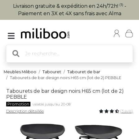
(1)
Livraison gratuite & expédition en 24h/72h!
-
Paiement en 3X et 4X sans frais avec Alma
Meubles Miliboo
Tabouret
Tabouret de bar
Tabourets de bar design noirs H65 cm (lot de 2) PEBBLE
Tabourets de bar design noirs H65 cm (lot de 2)
PEBBLE
Promotion
valable jusqu'au 20-08
Description détaillée
(3 avis)