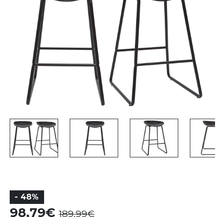
- 48%
98,79
189,99