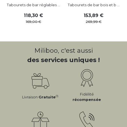
Tabourets de bar réglables ...
Tabourets de bar bois et b ...
118
,
30
153
,
89
169
,
00
269
,
99
Miliboo, c'est aussi
des services uniques !
Fidélité
(1)
Livraison
Gratuite
récompensée