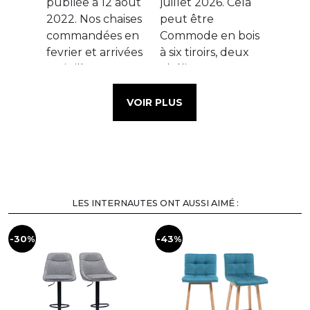
VOIR PLUS
LES INTERNAUTES ONT AUSSI AIMÉ :
-30%
-43%
-