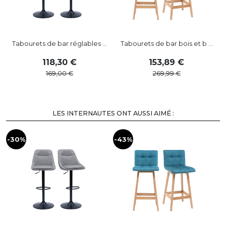
Tabourets de bar réglables ...
Tabourets de bar bois et b ...
118
,
30
153
,
89
169
,
00
269
,
99
LES INTERNAUTES ONT AUSSI AIMÉ :
-30%
-43%
-