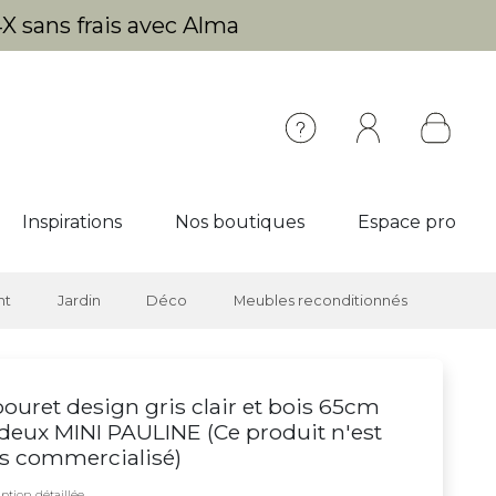
X sans frais avec Alma
Inspirations
Nos boutiques
Espace pro
nt
Jardin
Déco
Meubles reconditionnés
ouret design gris clair et bois 65cm
 deux MINI PAULINE (
Ce produit n'est
s commercialisé
)
ption détaillée