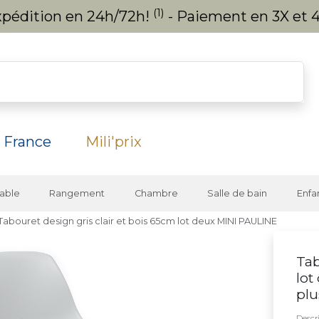
(1)
expédition en 24h/72h!
- Paiement en 3X et 4
 France
Mili'prix
able
Rangement
Chambre
Salle de bain
Enfa
Tabouret design gris clair et bois 65cm lot deux MINI PAULINE
Tab
lot
plu
Descri