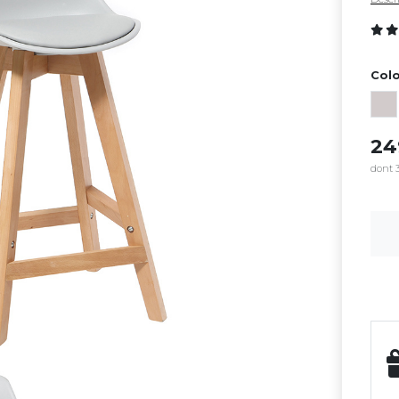
Colo
2
dont 3