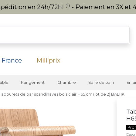
(1)
expédition en 24h/72h!
- Paiement en 3X et 4
 France
Mili'prix
able
Rangement
Chambre
Salle de bain
Enfa
Tabourets de bar scandinaves bois clair H65 cm (lot de 2) BALTIK
Tab
H65
Pro
Descri