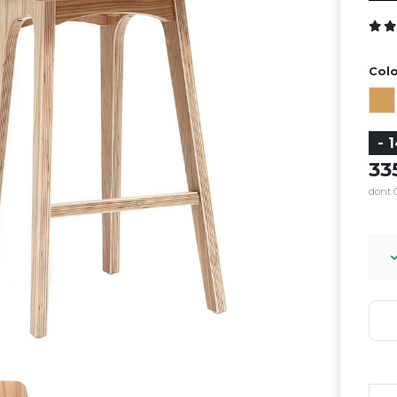
Colo
- 
3
dont 0