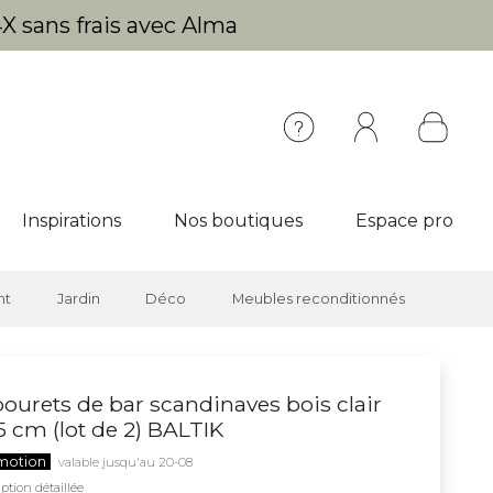
X sans frais avec Alma
Inspirations
Nos boutiques
Espace pro
nt
Jardin
Déco
Meubles reconditionnés
ourets de bar scandinaves bois clair
 cm (lot de 2) BALTIK
motion
valable jusqu'au 20-08
ption détaillée