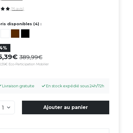
(16 avis)
ris disponibles (4) :
14%
35,39
389,99
,59€ Eco-Participation Mobilier
Livraison gratuite
En stock expédié sous 24h/72h
Ajouter au panier