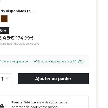
ris disponibles (2) :
30%
22,49
174,99
,05€ Eco-Participation Mobilier
Livraison gratuite
En stock expédié sous 24h/72h
Ajouter au panier
Points fidélité
sur votre prochaine
commande pour votre achat