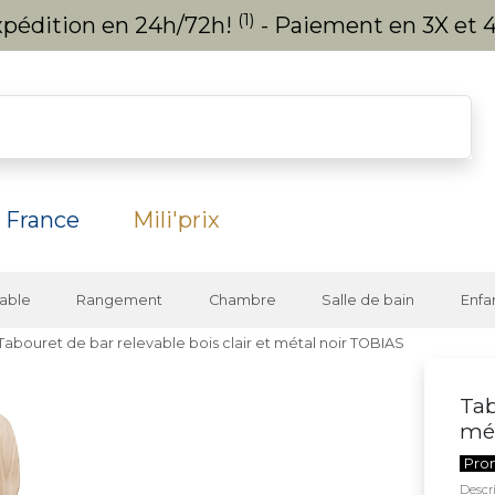
(1)
expédition en 24h/72h!
- Paiement en 3X et 4
 France
Mili'prix
able
Rangement
Chambre
Salle de bain
Enfa
Tabouret de bar relevable bois clair et métal noir TOBIAS
Tab
mét
Pro
Descri