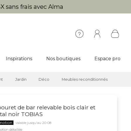
X sans frais avec Alma
Inspirations
Nos boutiques
Espace pro
nt
Jardin
Déco
Meubles reconditionnés
ouret de bar relevable bois clair et
al noir TOBIAS
motion
valable jusqu'au 20-08
ption détaillée