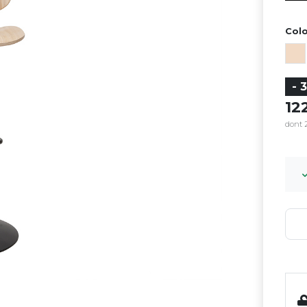
Colo
- 
1
dont 2