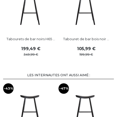
Tabourets de bar noirs H65 ...
Tabouret de bar bois noir ...
199
,
49
105
,
99
349
,
99
199
,
99
LES INTERNAUTES ONT AUSSI AIMÉ :
-43%
-47%