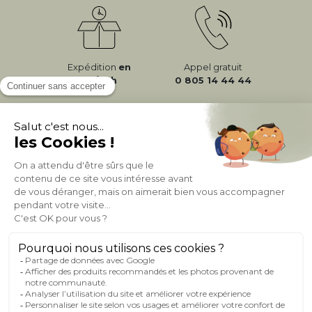
Expédition
en
Appel gratuit
24/72h
0 805 14 44 44
À PROPOS DE MILIBOO
AIDE & CONTACT
MILIBOO SUR LE NET