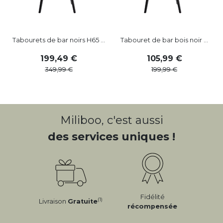
Tabourets de bar noirs H65 ...
Tabouret de bar bois noir ...
199
,
49
105
,
99
349
,
99
199
,
99
Miliboo, c'est aussi
des services uniques !
Fidélité
(1)
Livraison
Gratuite
récompensée