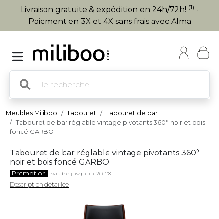
(1)
Livraison gratuite & expédition en 24h/72h!
-
Paiement en 3X et 4X sans frais avec Alma
Meubles Miliboo
Tabouret
Tabouret de bar
Tabouret de bar réglable vintage pivotants 360° noir et bois
foncé GARBO
Tabouret de bar réglable vintage pivotants 360°
noir et bois foncé GARBO
Promotion
valable jusqu'au 20-08
Description détaillée