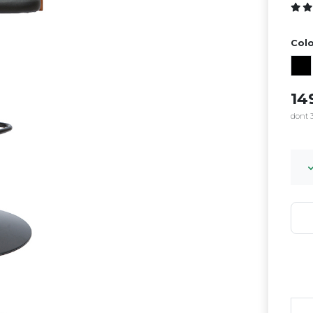
Colo
14
dont 3