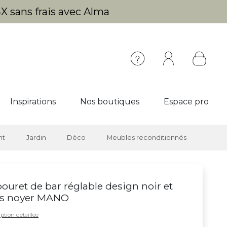
X sans frais avec Alma
Inspirations
Nos boutiques
Espace pro
nt
Jardin
Déco
Meubles reconditionnés
ouret de bar réglable design noir et
is noyer MANO
ption détaillée