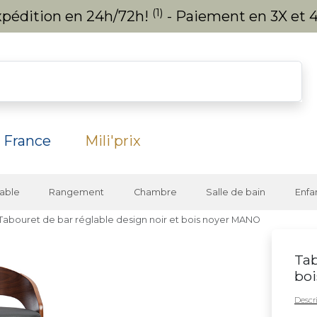
(1)
expédition en 24h/72h!
- Paiement en 3X et 4
 France
Mili'prix
able
Rangement
Chambre
Salle de bain
Enfa
Tabouret de bar réglable design noir et bois noyer MANO
Tab
bo
Descri