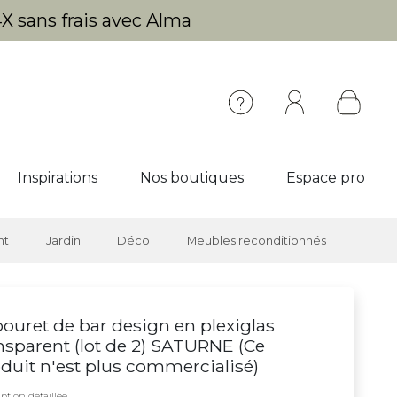
X sans frais avec Alma
Inspirations
Nos boutiques
Espace pro
nt
Jardin
Déco
Meubles reconditionnés
ouret de bar design en plexiglas
nsparent (lot de 2) SATURNE (
Ce
duit n'est plus commercialisé
)
ption détaillée