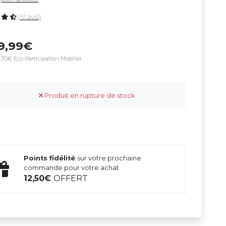
(51 avis)
9,99
,70€ Eco-Participation Mobilier
Produit en rupture de stock
Points fidélité
sur votre prochaine
commande pour votre achat
12,50
OFFERT