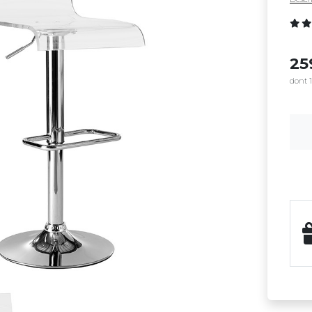
25
dont 1