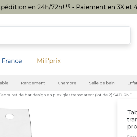
(1)
expédition en 24h/72h!
- Paiement en 3X et 4
 France
Mili'prix
able
Rangement
Chambre
Salle de bain
Enfa
Tabouret de bar design en plexiglas transparent (lot de 2) SATURNE
Tab
tra
pro
Descri