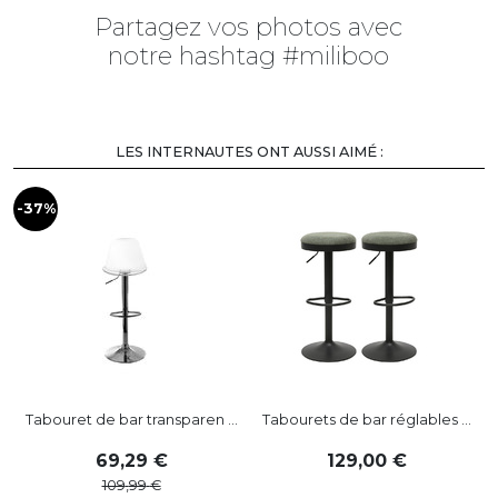
Partagez vos photos avec
notre hashtag #miliboo
LES INTERNAUTES ONT AUSSI AIMÉ :
-37%
-
Tabouret de bar transparen ...
Tabourets de bar réglables ...
69
,
29
129
,
00
109
,
99