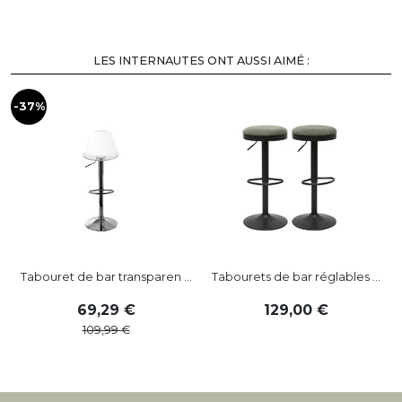
LES INTERNAUTES ONT AUSSI AIMÉ :
-37%
-
Tabouret de bar transparen ...
Tabourets de bar réglables ...
69
,
29
129
,
00
109
,
99