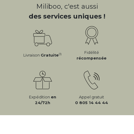
Miliboo, c'est aussi
des services uniques !
Fidélité
(1)
Livraison
Gratuite
récompensée
Expédition
en
Appel gratuit
24/72h
0 805 14 44 44