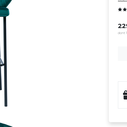
2
dont 1