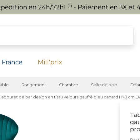
(1)
expédition en 24h/72h!
- Paiement en 3X et 4
 France
Mili'prix
able
Rangement
Chambre
Salle de bain
Enfa
Tabouret de bar design en tissu velours gaufré bleu canard H78 cm 
Tab
gau
pro
Descri