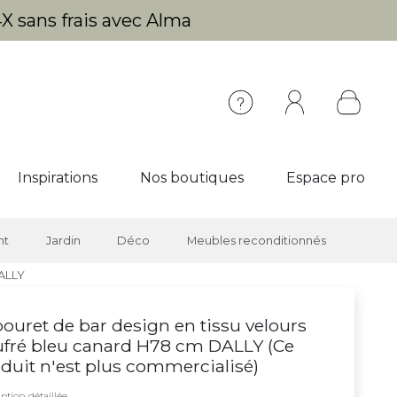
X sans frais avec Alma
Inspirations
Nos boutiques
Espace pro
nt
Jardin
Déco
Meubles reconditionnés
DALLY
ouret de bar design en tissu velours
fré bleu canard H78 cm DALLY (
Ce
duit n'est plus commercialisé
)
ption détaillée