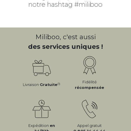
notre hashtag #miliboo
Miliboo, c'est aussi
des services uniques !
Fidélité
(1)
Livraison
Gratuite
récompensée
Expédition
en
Appel gratuit