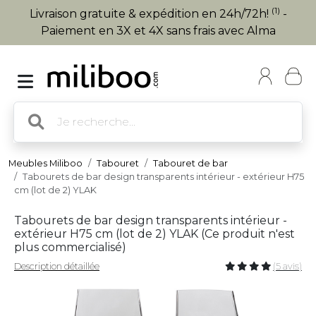
(1)
Livraison gratuite & expédition en 24h/72h!
-
Paiement en 3X et 4X sans frais avec Alma
Meubles Miliboo
Tabouret
Tabouret de bar
Tabourets de bar design transparents intérieur - extérieur H75
cm (lot de 2) YLAK
Tabourets de bar design transparents intérieur -
extérieur H75 cm (lot de 2) YLAK (
Ce produit n'est
plus commercialisé
)
Description détaillée
(5 avis)