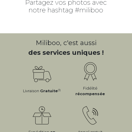
Partagez vos photos avec
notre hashtag #miliboo
Miliboo, c'est aussi
des services uniques !
Fidélité
(1)
Livraison
Gratuite
récompensée