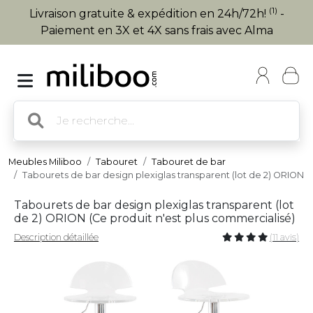
(1)
Livraison gratuite & expédition en 24h/72h!
-
Paiement en 3X et 4X sans frais avec Alma
Meubles Miliboo
Tabouret
Tabouret de bar
Tabourets de bar design plexiglas transparent (lot de 2) ORION
Tabourets de bar design plexiglas transparent (lot
de 2) ORION (
Ce produit n'est plus commercialisé
)
Description détaillée
(11 avis)