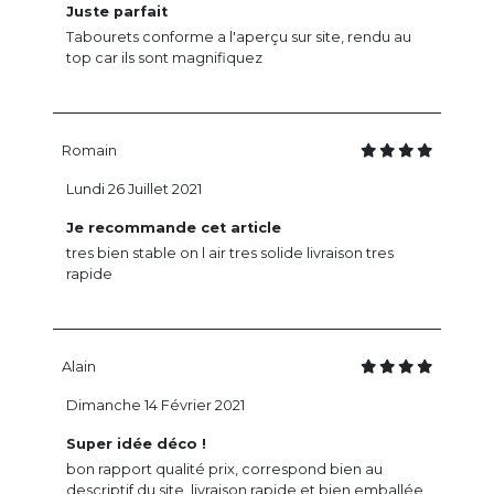
Juste parfait
Tabourets conforme a l'aperçu sur site, rendu au
top car ils sont magnifiquez
Romain
Lundi 26 Juillet 2021
Je recommande cet article
tres bien stable on l air tres solide livraison tres
rapide
Alain
Dimanche 14 Février 2021
Super idée déco !
bon rapport qualité prix, correspond bien au
descriptif du site, livraison rapide et bien emballée.