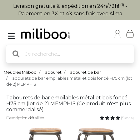
(1)
Livraison gratuite & expédition en 24h/72h!
-
Paiement en 3X et 4X sans frais avec Alma
Meubles Miliboo
Tabouret
Tabouret de bar
Tabourets de bar empilables métal et bois foncé H75 cm (lot
de 2) MEMPHIS
Tabourets de bar empilables métal et bois foncé
H75 cm (lot de 2) MEMPHIS (
Ce produit n'est plus
commercialisé
)
Description détaillée
(9 avis)