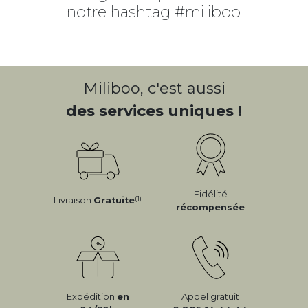
notre hashtag #miliboo
Miliboo, c'est aussi
des services uniques !
Fidélité
(1)
Livraison
Gratuite
récompensée
Expédition
en
Appel gratuit