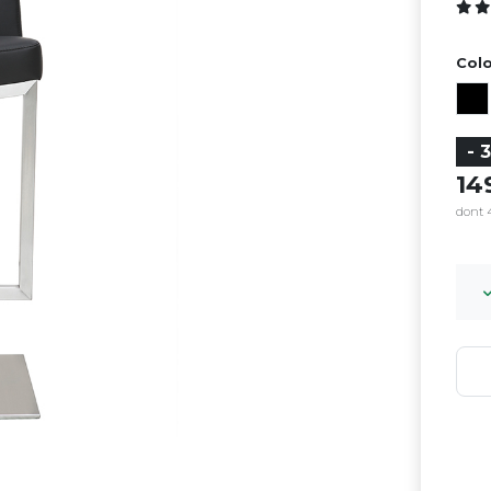
Colo
- 
1
dont 