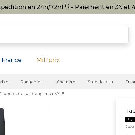
(1)
expédition en 24h/72h!
- Paiement en 3X et 4
 France
Mili'prix
able
Rangement
Chambre
Salle de bain
Enfa
Tabouret de bar design noir KYLE
Tab
Pro
Descri