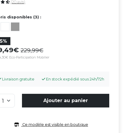
(20 avis)
ris disponibles (3) :
35%
49,49
229,99
4,30€ Eco-Participation Mobilier
Livraison gratuite
En stock expédié sous 24h/72h
Ajouter au panier
Ce modèle est visible en boutique