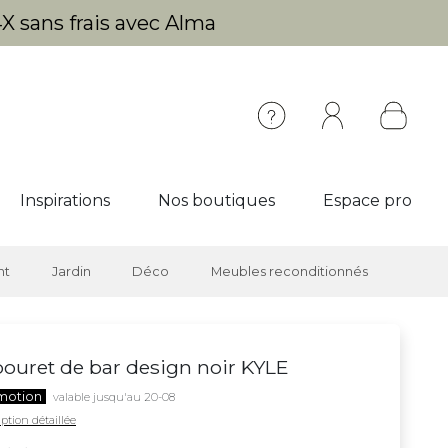
X sans frais avec Alma
Inspirations
Nos boutiques
Espace pro
nt
Jardin
Déco
Meubles reconditionnés
ouret de bar design noir KYLE
motion
valable jusqu'au 20-08
ption détaillée