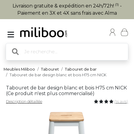
(1)
Livraison gratuite & expédition en 24h/72h!
-
Paiement en 3X et 4X sans frais avec Alma
Meubles Miliboo
Tabouret
Tabouret de bar
Tabouret de bar design blanc et bois H75 cm NICK
Tabouret de bar design blanc et bois H75 cm NICK
(
Ce produit n'est plus commercialisé
)
Description détaillée
(14 avis)