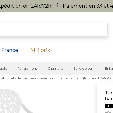
(1)
expédition en 24h/72h!
- Paiement en 3X et 4
 France
Mili'prix
able
Rangement
Chambre
Salle de bain
Enfa
Tabourets de bar design avec motif baroque blanc (lot de 2) BAROC
Tab
bar
Pro
Descri