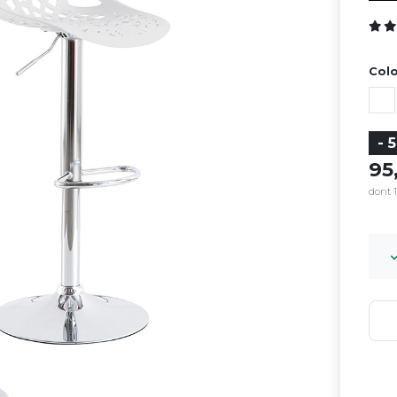
Colo
- 
9
dont 1