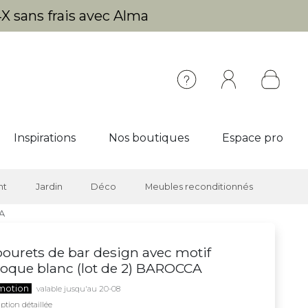
X sans frais avec Alma
Inspirations
Nos boutiques
Espace pro
nt
Jardin
Déco
Meubles reconditionnés
CA
ourets de bar design avec motif
oque blanc (lot de 2) BAROCCA
motion
valable jusqu'au 20-08
ption détaillée