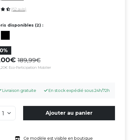
(62 avis)
ris disponibles (2) :
50%
5,00
189,99
,20€ Eco-Participation Mobilier
Livraison gratuite
En stock expédié sous 24h/72h
Ajouter au panier
Ce modèle est visible en boutique