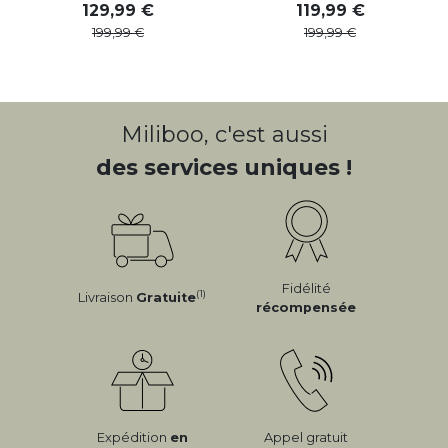
129
,
99
119
,
99
199
,
99
199
,
99
Miliboo, c'est aussi
des services uniques !
Fidélité
(1)
Livraison
Gratuite
récompensée
Expédition
en
Appel gratuit