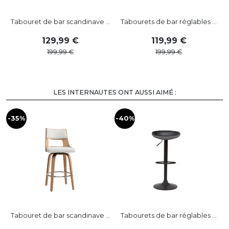
Tabouret de bar scandinave ...
Tabourets de bar réglables ...
129
,
99
119
,
99
199
,
99
199
,
99
LES INTERNAUTES ONT AUSSI AIMÉ :
-35%
-40%
-
Tabouret de bar scandinave ...
Tabourets de bar réglables ...