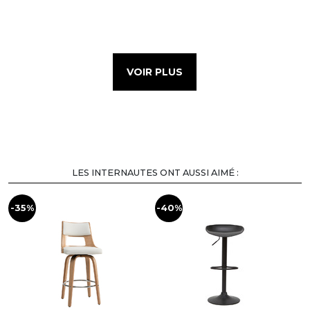
VOIR PLUS
LES INTERNAUTES ONT AUSSI AIMÉ :
-35%
-40%
-