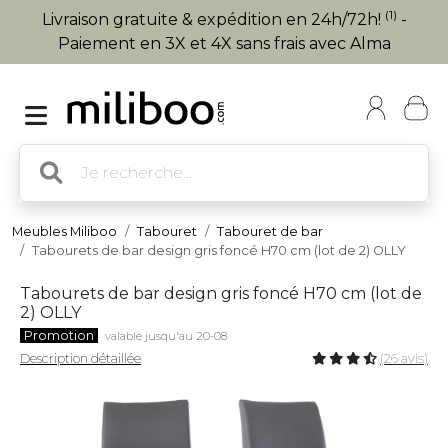
(1)
Livraison gratuite & expédition en 24h/72h!
-
Paiement en 3X et 4X sans frais avec Alma
Meubles Miliboo
Tabouret
Tabouret de bar
Tabourets de bar design gris foncé H70 cm (lot de 2) OLLY
Tabourets de bar design gris foncé H70 cm (lot de
2) OLLY
Promotion
valable jusqu'au 20-08
Description détaillée
(26 avis)