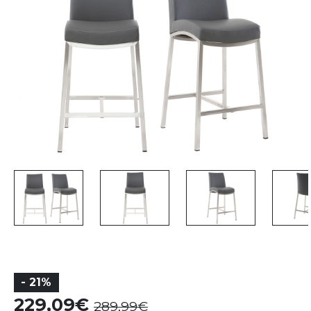
- 21%
229,09
289,99