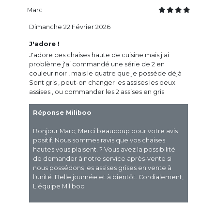
Marc
Dimanche 22 Février 2026
J'adore !
J'adore ces chaises haute de cuisine mais j'ai
problème j'ai commandé une série de 2 en
couleur noir , mais le quatre que je possède déjà
Sont gris , peut-on changer les assises les deux
assises , ou commander les 2 assises en gris
Réponse Miliboo
Bonjour Marc, Merci beaucoup pour votre avis
positif. Nous sommes ravis que vos chaises
hautes vous plaisent. ? Vous avez la possibilité
de demander à notre service après-vente si
nous possédons les assises grises en vente à
l'unité. Belle journée et à bientôt. Cordialement,
L'équipe Miliboo