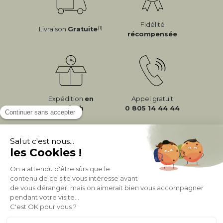
Fidélité
(1)
Livraison
Gratuite
récompensée
Expédition
en
Appel gratuit
24/72h
0 805 14 44 44
À PROPOS DE MILIBOO
AIDE & CONTACT
MILIBOO SUR LE NET