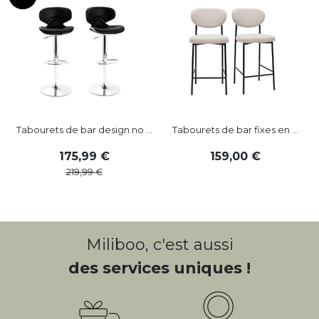
Tabourets de bar design no ...
Tabourets de bar fixes en ...
175
,
99
159
,
00
219
,
99
Miliboo, c'est aussi
des services uniques !