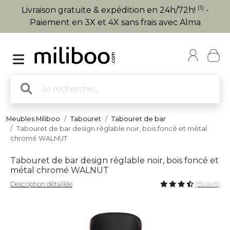
(1)
Livraison gratuite & expédition en 24h/72h!
-
Paiement en 3X et 4X sans frais avec Alma
Meubles Miliboo
Tabouret
Tabouret de bar
Tabouret de bar design réglable noir, bois foncé et métal
chromé WALNUT
Tabouret de bar design réglable noir, bois foncé et
métal chromé WALNUT
Description détaillée
(69 avis)