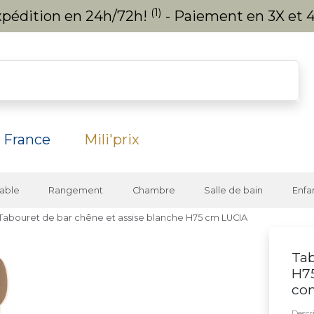
(1)
expédition en 24h/72h!
- Paiement en 3X et 4
 France
Mili'prix
able
Rangement
Chambre
Salle de bain
Enfa
Tabouret de bar chêne et assise blanche H75 cm LUCIA
Tab
H75
co
Descri