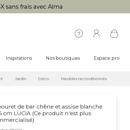
X sans frais avec Alma
Inspirations
Nos boutiques
Espace pro
nt
Jardin
Déco
Meubles reconditionnés
ouret de bar chêne et assise blanche
 cm LUCIA (
Ce produit n'est plus
mmercialisé
)
ption détaillée