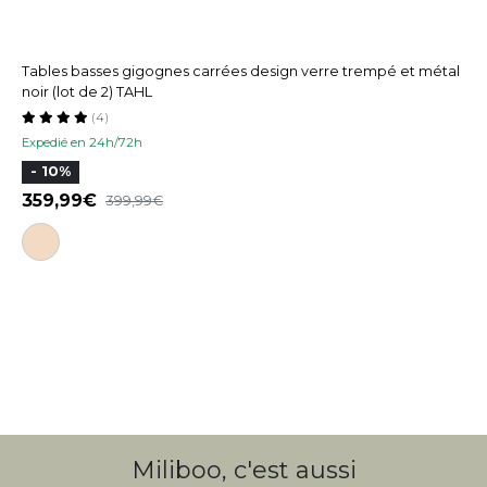
Tables basses gigognes carrées design verre trempé et métal
noir (lot de 2) TAHL
(4)
Expedié en 24h/72h
- 10%
359,99
399,99
Miliboo, c'est aussi