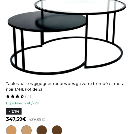
Tables basses gigognes rondes design verre trempé et métal
noir TAHL (lot de 2)
(14)
Expedié en 24h/72h
- 21%
347,59
439,99