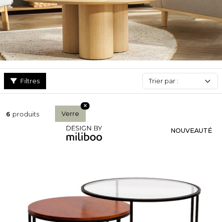
intégrés. Elle se décline aussi en version gigogne ou avec plateau
double pour plus de praticité. Chic, discrète et intemporelle, la
table basse en verre apporte une touche raffinée à votre salon
tout en conservant une esthétique épurée et lumineuse.
Filtres
Verre
6
produits
NOUVEAUTÉ