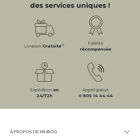
des services uniques !
Fidélité
(1)
Livraison
Gratuite
récompensée
Expédition
en
Appel gratuit
24/72h
0 805 14 44 44
À PROPOS DE MILIBOO