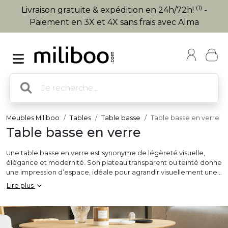
(1)
Livraison gratuite & expédition en 24h/72h!
-
Paiement en 3X et 4X sans frais avec Alma
Meubles Miliboo
Tables
Table basse
Table basse en verre
Table basse en verre
Une table basse en verre est synonyme de légèreté visuelle,
élégance et modernité. Son plateau transparent ou teinté donne
une impression d’espace, idéale pour agrandir visuellement une
pièce et mettre en valeur un beau tapis ou un sol travaillé. Cette
Lire plus
table basse
s’adapte parfaitement à des intérieurs
contemporains, design, minimalistes ou industriels. Associée à
des pieds en métal ou laiton, la table basse en verre peut être
ronde, carrée ou rectangulaire, avec ou sans rangements