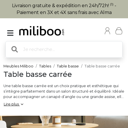
(1)
Livraison gratuite & expédition en 24h/72h!
-
Paiement en 3X et 4X sans frais avec Alma
Meubles Miliboo
Tables
Table basse
Table basse carrée
Table basse carrée
Une table basse carrée est un choix pratique et esthétique qui
s’intègre parfaitement dans un salon structuré et équilibré. Idéale
pour accompagner un canapé d’angle ou une grande assise, elle
crée un point central convivial, parfait pour recevoir, exposer des
Lire plus
objets déco ou profiter d’un moment de détente. Disponible en
bois, métal, verre ou céramique, cette
table basse
se décline
dans des styles modernes, industriels, scandinaves ou classiques.
Certains modèles gigognes offrent des possibilité modulables