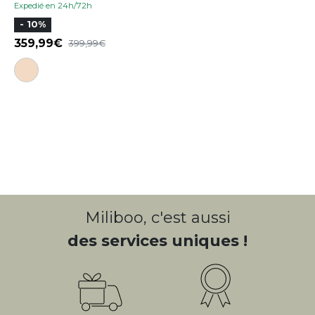
Expedié en 24h/72h
- 10%
359,99
399,99
Miliboo, c'est aussi
des services uniques !