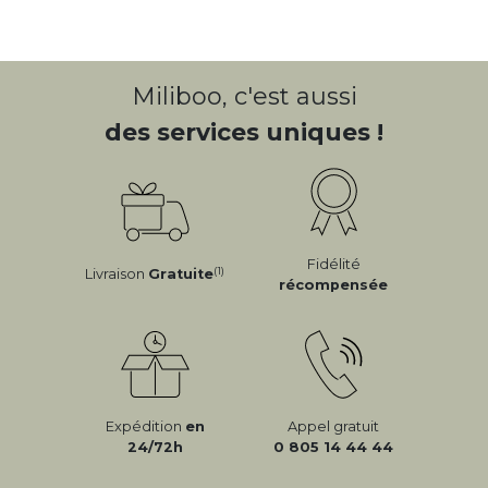
Miliboo, c'est aussi
des services uniques !
Fidélité
(1)
Livraison
Gratuite
récompensée
Expédition
en
Appel gratuit
24/72h
0 805 14 44 44