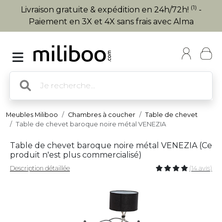
(1)
Livraison gratuite & expédition en 24h/72h!
-
Paiement en 3X et 4X sans frais avec Alma
Meubles Miliboo
Chambres à coucher
Table de chevet
Table de chevet baroque noire métal VENEZIA
Table de chevet baroque noire métal VENEZIA (
Ce
produit n'est plus commercialisé
)
Description détaillée
(14 avis)