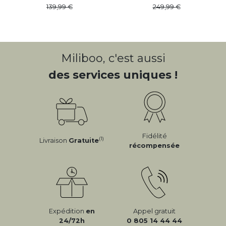
139
,
99
249
,
99
Miliboo, c'est aussi
des services uniques !
Fidélité
(1)
Livraison
Gratuite
récompensée
Expédition
en
Appel gratuit
24/72h
0 805 14 44 44