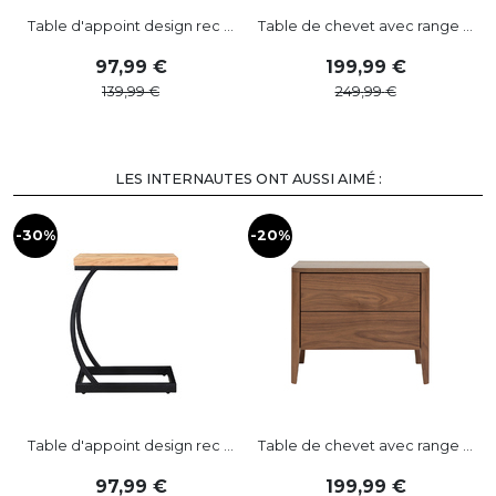
Table d'appoint design rec ...
Table de chevet avec range ...
97
,
99
199
,
99
139
,
99
249
,
99
LES INTERNAUTES ONT AUSSI AIMÉ :
-30%
-20%
-
Table d'appoint design rec ...
Table de chevet avec range ...
97
,
99
199
,
99