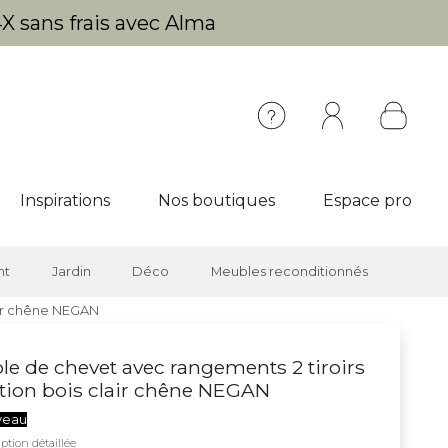
X sans frais avec Alma
Inspirations
Nos boutiques
Espace pro
nt
Jardin
Déco
Meubles reconditionnés
lair chêne NEGAN
le de chevet avec rangements 2 tiroirs
ition bois clair chêne NEGAN
veau
ption détaillée