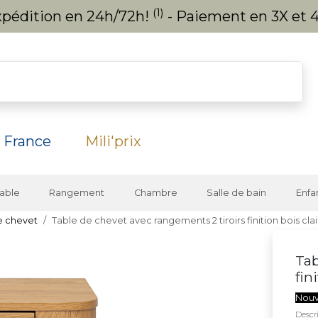
(1)
expédition en 24h/72h!
- Paiement en 3X et 4
 France
Mili'prix
able
Rangement
Chambre
Salle de bain
Enfa
e chevet
Table de chevet avec rangements 2 tiroirs finition bois c
Tab
fin
Nou
Descri