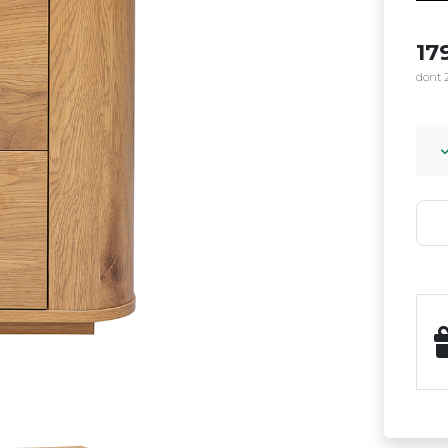
17
dont 