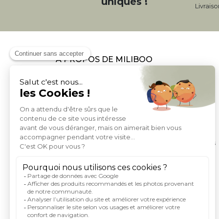
uniques !
Livrais
À PROPOS DE MILIBOO
Qui sommes nous et nos engagements
Mentions légales
Moyens de paiement
Livraison
Conditions générales de Vente
Politique de protection des données personnelles
Conditions générales d'utilisation du site
Droits informatique et libertés
Carte de fidelite et parrainage
Rejoignez-nous
Index égalité femme homme