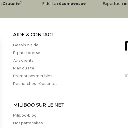
(1)
on
Gratuite
Fidélité
récompensée
Expédition
e
AIDE & CONTACT
Besoin d'aide
Espace presse
Avis clients
Plan du site
Promotions meubles
Recherches fréquentes
MILIBOO SUR LE NET
Miliboo-blog
Nos partenaires