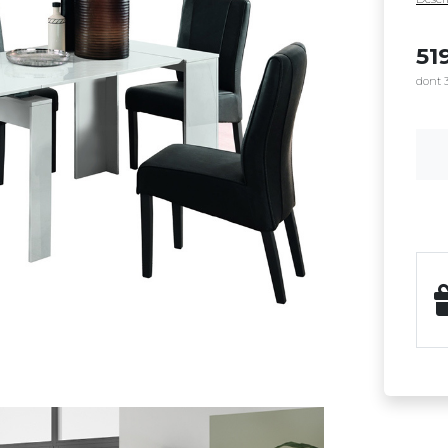
51
dont 3