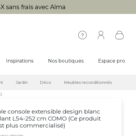
X sans frais avec Alma
Inspirations
Nos boutiques
Espace pro
nt
Jardin
Déco
Meubles reconditionnés
MO
le console extensible design blanc
llant L54-252 cm COMO (
Ce produit
st plus commercialisé
)
ption détaillée