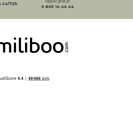
Appel gratuit
n 24/72h
0 805 14 44 44