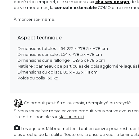
épuré et intemporel, elle se mariera aux
chaises design
de l
de vie modernes, la
console extensible
COMO offre une modul
À monter soi-même.
Aspect technique
Dimensions totales : L54-252 x P78.5 x H78 cm
Dimensions console : L54 x P78.5 x H78 cm
Dimensions dune rallonge : L49.5 x P78.5 cm
Matière : panneaux de particules de bois aggloméré laqués b
Dimensions du colis : L109 x P82 x H11 cm
Poids du colis : 50 kg
Ce produit peut être, au choix, réemployé ou recyclé.
Si vous souhaitez recycler votre produit, vous pouvez vous ren
liste est disponible sur
Maison du tri
.
Les équipes Miliboo mettent tout en œuvre pour restituer l’
plus proche de la réalité. Toutefois, la prise de vue, la luminos