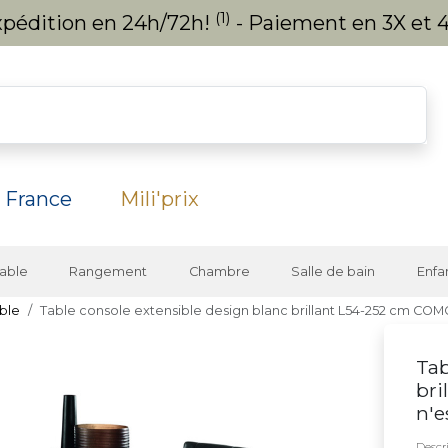
(1)
expédition en 24h/72h!
- Paiement en 3X et 4
 France
Mili'prix
able
Rangement
Chambre
Salle de bain
Enfa
ble
Table console extensible design blanc brillant L54-252 cm CO
Tab
bri
n'e
Descri