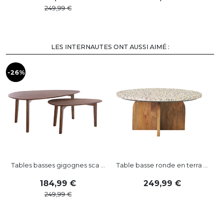
249
,
99
LES INTERNAUTES ONT AUSSI AIMÉ :
-26%
-
Tables basses gigognes sca ...
Table basse ronde en terra ...
184
,
99
249
,
99
249
,
99