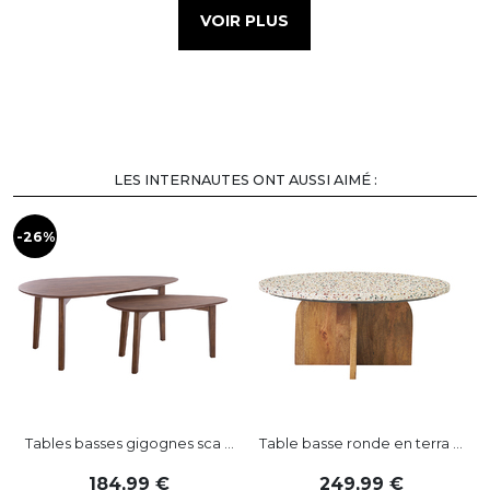
VOIR PLUS
LES INTERNAUTES ONT AUSSI AIMÉ :
-26%
-
Tables basses gigognes sca ...
Table basse ronde en terra ...
184
,
99
249
,
99