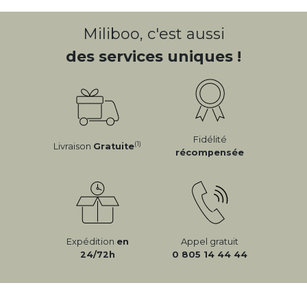
Miliboo, c'est aussi
des services uniques !
Fidélité
(1)
Livraison
Gratuite
récompensée
Expédition
en
Appel gratuit
24/72h
0 805 14 44 44