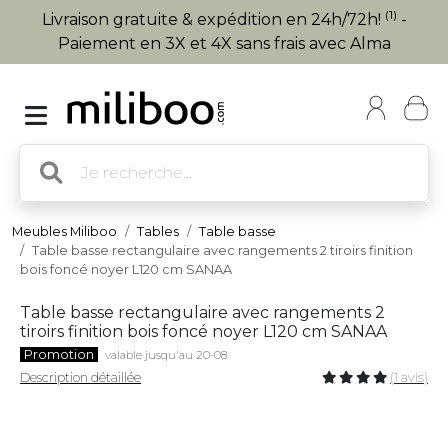
(1)
Livraison gratuite & expédition en 24h/72h!
-
Paiement en 3X et 4X sans frais avec Alma
Meubles Miliboo
Tables
Table basse
Table basse rectangulaire avec rangements 2 tiroirs finition
bois foncé noyer L120 cm SANAA
Table basse rectangulaire avec rangements 2
tiroirs finition bois foncé noyer L120 cm SANAA
Promotion
valable jusqu'au 20-08
Description détaillée
(1 avis)