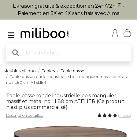
(1)
Livraison gratuite & expédition en 24h/72h!
-
Paiement en 3X et 4X sans frais avec Alma
Meubles Miliboo
Tables
Table basse
Table basse ronde industrielle bois manguier massif et métal
noir L80 cm ATELIER
Table basse ronde industrielle bois manguier
massif et métal noir L80 cm ATELIER (
Ce produit
n'est plus commercialisé
)
Description détaillée
(11 avis)