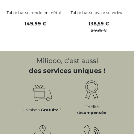
Table basse ronde en métal ...
Table basse ovale scandina ...
149
,
99
138
,
59
219
,
99
Miliboo, c'est aussi
des services uniques !
Fidélité
(1)
Livraison
Gratuite
récompensée