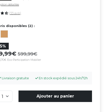
ption détaillée
(33 avis)
ris disponibles (2) :
35%
89,99
599,99
,70€ Eco-Participation Mobilier
Livraison gratuite
En stock expédié sous 24h/72h
Ajouter au panier