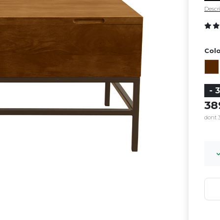
Descri
Colo
- 
3
dont 3