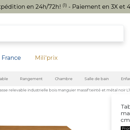
(1)
expédition en 24h/72h!
- Paiement en 3X et 4
 France
Mili'prix
able
Rangement
Chambre
Salle de bain
Enfa
asse relevable industrielle bois manguier massif teinté et métal noir 
Tab
man
cm
Pro