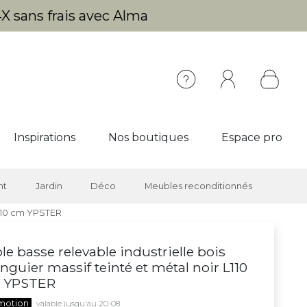
X sans frais avec Alma
Inspirations
Nos boutiques
Espace pro
nt
Jardin
Déco
Meubles reconditionnés
L110 cm YPSTER
le basse relevable industrielle bois
guier massif teinté et métal noir L110
 YPSTER
motion
valable jusqu'au 20-08