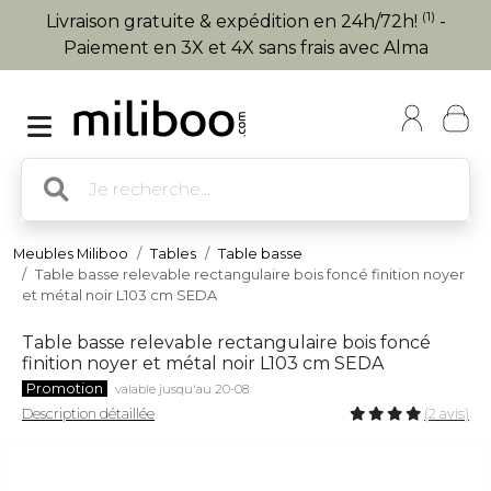
(1)
Livraison gratuite & expédition en 24h/72h!
-
Paiement en 3X et 4X sans frais avec Alma
Meubles Miliboo
Tables
Table basse
Table basse relevable rectangulaire bois foncé finition noyer
et métal noir L103 cm SEDA
Table basse relevable rectangulaire bois foncé
finition noyer et métal noir L103 cm SEDA
Promotion
valable jusqu'au 20-08
Description détaillée
(2 avis)