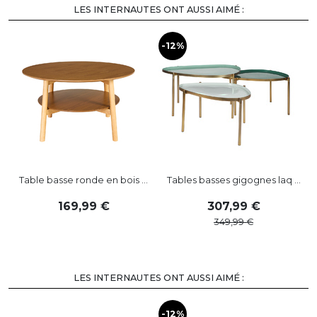
LES INTERNAUTES ONT AUSSI AIMÉ :
-12%
-
Table basse ronde en bois ...
Tables basses gigognes laq ...
169
,
99
307
,
99
349
,
99
LES INTERNAUTES ONT AUSSI AIMÉ :
-12%
-