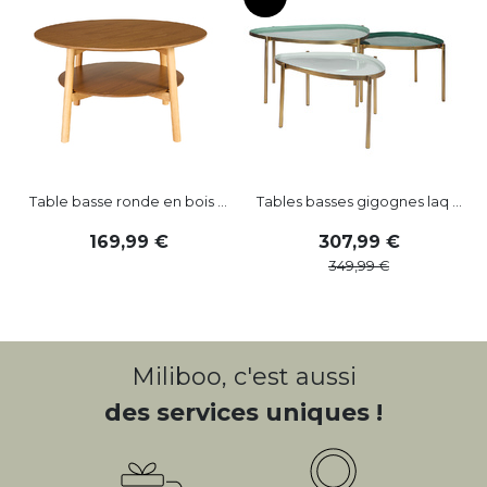
Table basse ronde en bois ...
Tables basses gigognes laq ...
169
,
99
307
,
99
349
,
99
Miliboo, c'est aussi
des services uniques !