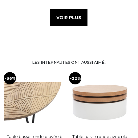
VOIR PLUS
LES INTERNAUTES ONT AUSSI AIMÉ :
-36%
-22%
-
Table basse ronde gravée b ...
Table basse ronde avec pla ...