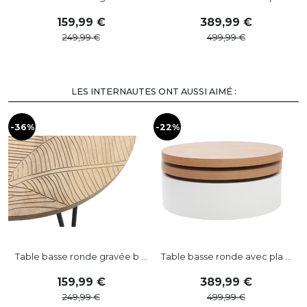
159
,
99
389
,
99
249
,
99
499
,
99
LES INTERNAUTES ONT AUSSI AIMÉ :
-36%
-22%
-
Table basse ronde gravée b ...
Table basse ronde avec pla ...
159
,
99
389
,
99
249
,
99
499
,
99