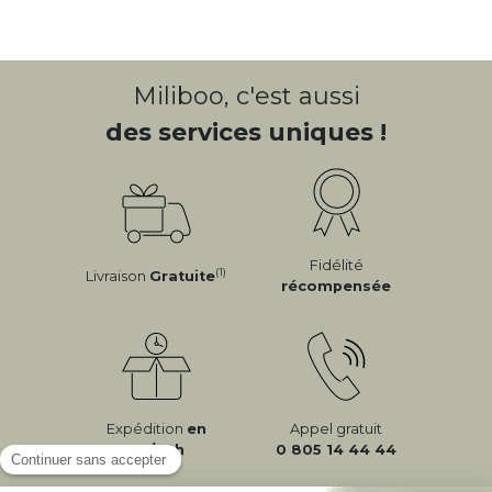
Miliboo, c'est aussi
des services uniques !
Fidélité
(1)
Livraison
Gratuite
récompensée
Expédition
en
Appel gratuit
24/72h
0 805 14 44 44