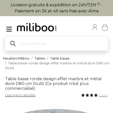
(1)
Livraison gratuite & expédition en 24h/72h!
-
Paiement en 3X et 4X sans frais avec Alma
Meubles Miliboo
Tables
Table basse
Table basse ronde design effet marbre et métal doré D80 cm
SILAS
Table basse ronde design effet marbre et métal
doré D80 cm SILAS (
Ce produit n'est plus
commercialisé
)
Description détaillée
(1 avis)