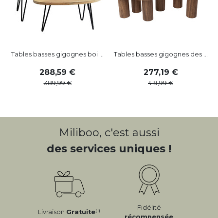
Tables basses gigognes boi ...
Tables basses gigognes des ...
288
,
59
277
,
19
389
,
99
419
,
99
Miliboo, c'est aussi
des services uniques !
Fidélité
(1)
Livraison
Gratuite
récompensée