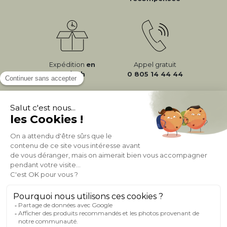
Expédition
en
Appel gratuit
24/72h
0 805 14 44 44
À PROPOS DE MILIBOO
AIDE & CONTACT
MILIBOO SUR LE NET