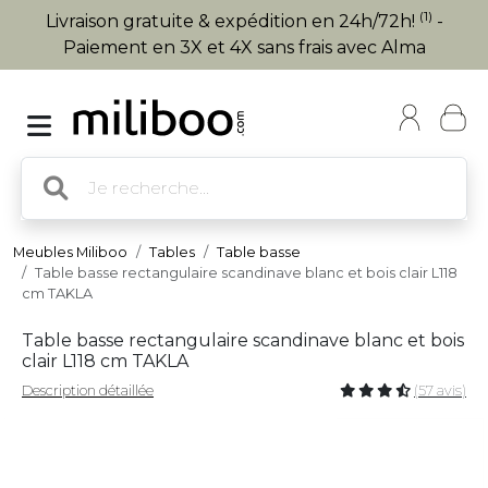
(1)
Livraison gratuite & expédition en 24h/72h!
-
Paiement en 3X et 4X sans frais avec Alma
Meubles Miliboo
Tables
Table basse
Table basse rectangulaire scandinave blanc et bois clair L118
cm TAKLA
Table basse rectangulaire scandinave blanc et bois
clair L118 cm TAKLA
Description détaillée
(57 avis)