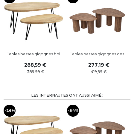
Tables basses gigognes boi ...
Tables basses gigognes des ...
288
,
59
277
,
19
389
,
99
419
,
99
LES INTERNAUTES ONT AUSSI AIMÉ :
-26%
-34%
-