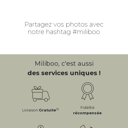
Partagez vos photos avec
notre hashtag #miliboo
Miliboo, c'est aussi
des services uniques !
Fidélité
(1)
Livraison
Gratuite
récompensée