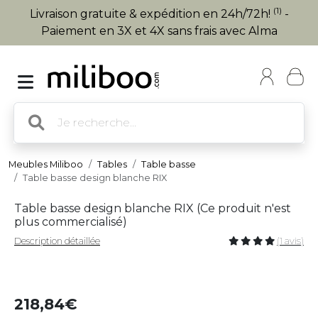
(1)
Livraison gratuite & expédition en 24h/72h!
-
Paiement en 3X et 4X sans frais avec Alma
Meubles Miliboo
Tables
Table basse
Table basse design blanche RIX
Table basse design blanche RIX (
Ce produit n'est
plus commercialisé
)
Description détaillée
(1 avis)
218,84