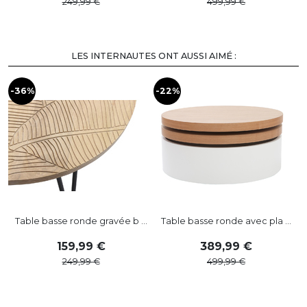
249
,
99
499
,
99
LES INTERNAUTES ONT AUSSI AIMÉ :
-36%
-22%
-
Table basse ronde gravée b ...
Table basse ronde avec pla ...
159
,
99
389
,
99
249
,
99
499
,
99