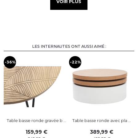
VOIR PLUS
LES INTERNAUTES ONT AUSSI AIMÉ :
-36%
-22%
-
Table basse ronde gravée b ...
Table basse ronde avec pla ...
159
,
99
389
,
99