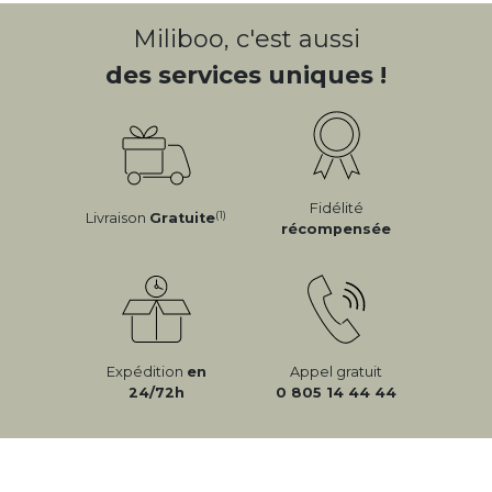
Miliboo, c'est aussi
des services uniques !
Fidélité
(1)
Livraison
Gratuite
récompensée
Expédition
en
Appel gratuit
24/72h
0 805 14 44 44