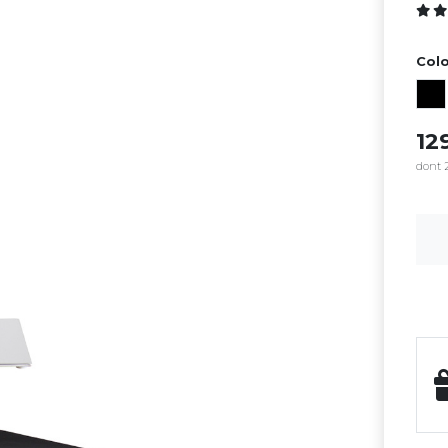
Colo
12
dont 2