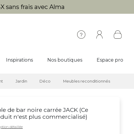
X sans frais avec Alma
Inspirations
Nos boutiques
Espace pro
nt
Jardin
Déco
Meubles reconditionnés
le de bar noire carrée JACK (
Ce
duit n'est plus commercialisé
)
ption détaillée