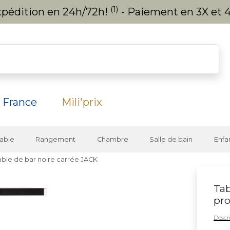
(1)
expédition en 24h/72h!
- Paiement en 3X et 4
 France
Mili'prix
able
Rangement
Chambre
Salle de bain
Enfa
able de bar noire carrée JACK
Tab
pro
Descri