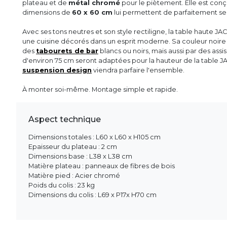
plateau et de
métal chromé
pour le piètement. Elle est conç
dimensions de
60 x 60 cm
lui permettent de parfaitement se 
Avec ses tons neutres et son style rectiligne, la table haute JA
une cuisine décorés dans un esprit moderne. Sa couleur noire
des
tabourets de bar
blancs ou noirs, mais aussi par des assi
d'environ 75 cm seront adaptées pour la hauteur de la table J
suspension design
viendra parfaire l'ensemble.
À monter soi-même. Montage simple et rapide.
Aspect technique
Dimensions totales : L60 x L60 x H105 cm
Epaisseur du plateau : 2 cm
Dimensions base : L38 x L38 cm
Matière plateau : panneaux de fibres de bois
Matière pied : Acier chromé
Poids du colis : 23 kg
Dimensions du colis : L69 x P17x H70 cm